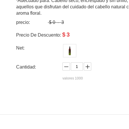
·Adecuado para: Cabello seco, encrespado y sin brillo;
aquellos que disfrutan del cuidado del cabello natural 
aroma floral.
precio:
$
0
-
3
$
3
Precio De Descuento:
Net:
Cantidad:
valores
1000