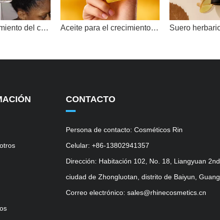
Elixir de crecimiento del cabello a base de hierbas Syulli con romero y menta | 8 extractos de plantas | Tratamiento del cuero cabelludo | Venta al por mayor y OEM
Aceite para el crecimiento del cabello Syulli | Aceite anticaída de romero y jengibre | Estimular los folículos
MACIÓN
CONTACTO
Persona de contacto: Cosméticos Rin
otros
Celular: +86-13802941357
Dirección: Habitación 102, No. 18, Liangyuan 2n
ciudad de Zhongluotan, distrito de Baiyun, Guan
Correo electrónico: sales@rhinecosmetics.cn
os