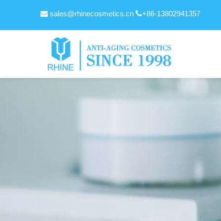
sales@rhinecosmetics.cn

+86-13802941357
