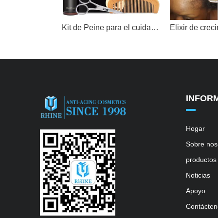
Kit de Peine para el cuidado de la barba, champú de lavado, acondicionador, suero, aceite de crecimiento de estilismo, conjunto de aseo para vello Facial, etiqueta privada
INFOR
Hogar
Sobre nos
productos
Noticias
Apoyo
Contácten