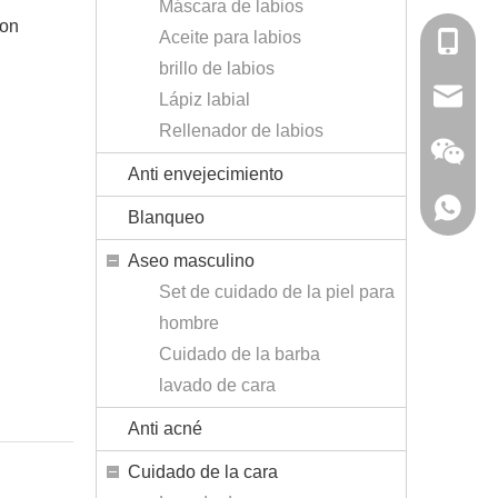
Máscara de labios
con
Aceite para labios
+86-138
brillo de labios
sales@r
Lápiz labial
Rellenador de labios
Anti envejecimiento
+86-138
Blanqueo
Aseo masculino
Set de cuidado de la piel para
hombre
Cuidado de la barba
lavado de cara
Rhincos
Anti acné
Cuidado de la cara